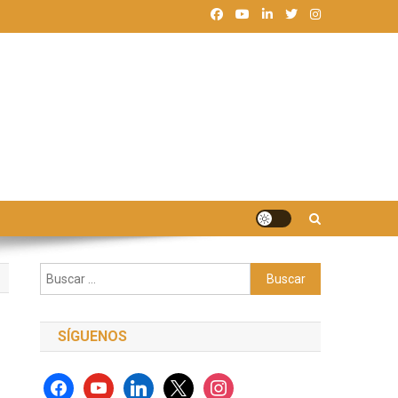
Buscar:
SÍGUENOS
facebook
youtube
linkedin
x
instagram