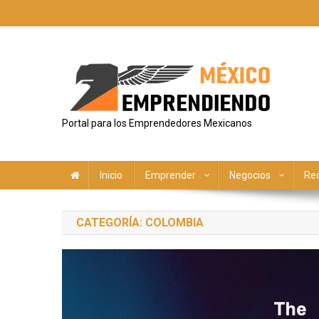
Saltar
al
contenido
Portal para los Emprendedores Mexicanos
Inicio
Emprender
Negocios
Re
CATEGORÍA:
COLOMBIA