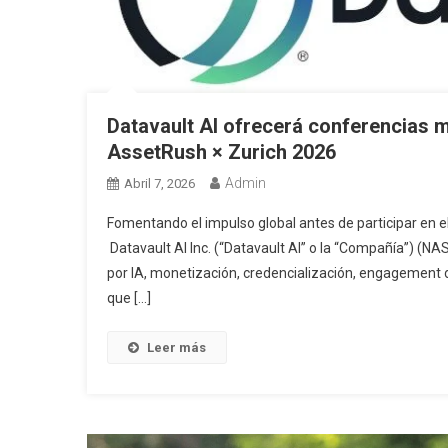
Datavault AI ofrecerá conferencias
AssetRush × Zurich 2026
Admin
Abril 7, 2026
Fomentando el impulso global antes de participar e
Datavault AI Inc. (“Datavault AI” o la “Compañía”) (NA
por IA, monetización, credencialización, engagement d
que […]
Leer más