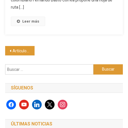
ruta […]
Leer más
Navegación
Artículos antiguos
de
Buscar:
entradas
SÍGUENOS
facebook
youtube
linkedin
x
instagram
ÚLTIMAS NOTICIAS