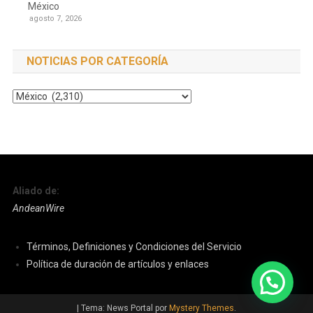
México
agosto 7, 2026
NOTICIAS POR CATEGORÍA
Noticias
por
Categoría
Aliado de:
AndeanWire
Términos, Definiciones y Condiciones del Servicio
Política de duración de artículos y enlaces
|
Tema: News Portal por
Mystery Themes
.