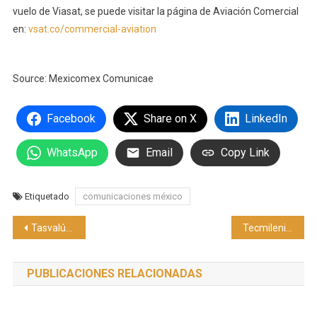
vuelo de Viasat, se puede visitar la página de Aviación Comercial
en:
vsat.co/commercial-aviation
Source: Mexicomex Comunicae
Facebook
Share on X
LinkedIn
WhatsApp
Email
Copy Link
Etiquetado
comunicaciones méxico
Navegación
Tasvalúo presenta su análisis inmobiliario de la Zona Metropolitana de Puebla-Tlaxcala
Tecmilenio inaugura laboratorios de neuromarketing y tecnologías inmersivas
de
PUBLICACIONES RELACIONADAS
entradas