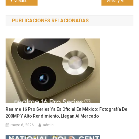
Navegación
México en el top 15 global del e-commerce: AliExpress lidera la expansión 2026
Veea y Viasat México colaboran para acelerar la transformación digital en las comunidades desatendidas de México
de
PUBLICACIONES RELACIONADAS
entradas
Realme 16 Pro Series Ya Es Oficial En México: Fotografía De
200MP Y Alto Rendimiento, Llegan Al Mercado
mayo 6, 2026
admin