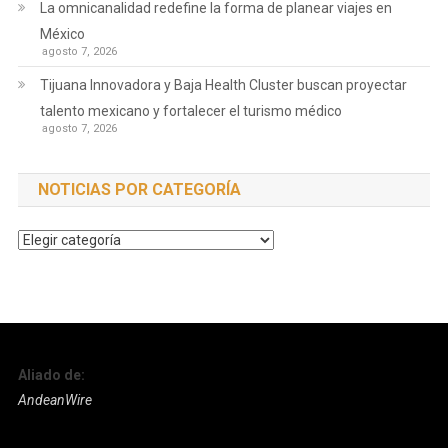
La omnicanalidad redefine la forma de planear viajes en
México
agosto 7, 2026
Tijuana Innovadora y Baja Health Cluster buscan proyectar
talento mexicano y fortalecer el turismo médico
agosto 7, 2026
NOTICIAS POR CATEGORÍA
Noticias
por
Categoría
Aliado de:
AndeanWire