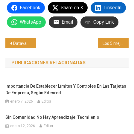
Facebook
Share on X
LinkedIn
WhatsApp
Email
Copy Link
Navegación
Datavault AI hace balance de un fin de semana de alto impacto en la Super Bowl LX
Los 5 mejores regalos para el 14 de febrero en Mumuso
de
PUBLICACIONES RELACIONADAS
entradas
Importancia De Establecer Límites Y Controles En Las Tarjetas
De Empresa, Según Edenred
enero 7, 2026
Editor
Sin Comunidad No Hay Aprendizaje: Tecmilenio
enero 12, 2026
Editor