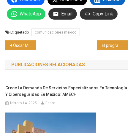
WhatsApp
Email
Copy Link
Etiquetado
comunicaciones méxico
Navegación
Óscar Mora lidera voz empresarial en el Foro de Análisis
El programa Impulso STEM beca a estudiantes de ingeniería en el estado de Puebla
de
PUBLICACIONES RELACIONADAS
entradas
Crece La Demanda De Servicios Especializados En Tecnología
Y Ciberseguridad En México: AMECH
febrero 14, 2025
Editor