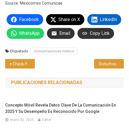
Source: Mexicomex Comunicae
Facebook
Share on X
LinkedIn
WhatsApp
Email
Copy Link
Etiquetado
comunicaciones méxico
Navegación
Check Point Software y Wiz establecen una alianza estratégica para ofrecer seguridad integral en la nube
Outschool: El aprendizaje del inglés como complemento y refuerzo escolar para niños
de
PUBLICACIONES RELACIONADAS
entradas
Concepto Móvil Revela Datos Clave De La Comunicación En
2025 Y Su Desempeño Es Reconocido Por Google
enero 30, 2025
Editor