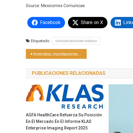
Source: Mexicomex Comunicae
Facebook
Share on X
Link
Etiquetado
comunicaciones méxico
Navegación
Incendios, inundaciones y huracanes transforman la industria aseguradora en México: PRM Seguros
de
PUBLICACIONES RELACIONADAS
entradas
AGFA HealthCare Refuerza Su Posición
En El Mercado En El Informe KLAS
Enterprise Imaging Report 2025