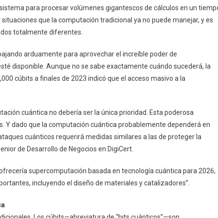
del sistema para procesar volúmenes gigantescos de cálculos en un tiemp
situaciones que la computación tradicional ya no puede manejar, y es
dos totalmente diferentes.
bajando arduamente para aprovechar el increíble poder de
sté disponible. Aunque no se sabe exactamente cuándo sucederá, la
00 cúbits a finales de 2023 indicó que el acceso masivo a la
ación cuántica no debería ser la única prioridad. Esta poderosa
as. Y dado que la computación cuántica probablemente dependerá en
ataques cuánticos requerirá medidas similares a las de proteger la
Senior de Desarrollo de Negocios en DigiCert.
e ofrecería supercomputación basada en tecnología cuántica para 2026,
ortantes, incluyendo el diseño de materiales y catalizadores”.
ca
icionales. Los cúbits—abreviatura de “bits cuánticos”—son