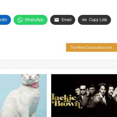
edIn
WhatsApp
Email
Copy Link
The Now Corporation contrata a OTC PR Group Inc. para dirigir las relaciones con los inversores