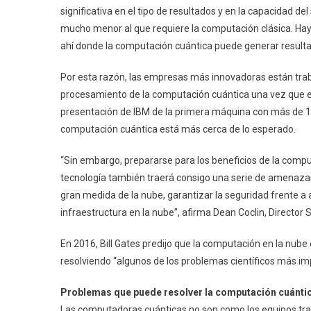
significativa en el tipo de resultados y en la capacidad 
mucho menor al que requiere la computación clásica. Hay 
ahí donde la computación cuántica puede generar resulta
Por esta razón, las empresas más innovadoras están tra
procesamiento de la computación cuántica una vez que e
presentación de IBM de la primera máquina con más de 1,0
computación cuántica está más cerca de lo esperado.
“Sin embargo, prepararse para los beneficios de la comput
tecnología también traerá consigo una serie de amenaz
gran medida de la nube, garantizar la seguridad frente a 
infraestructura en la nube”, afirma Dean Coclin, Director 
En 2016, Bill Gates predijo que la computación en la nub
resolviendo “algunos de los problemas científicos más imp
Problemas que puede resolver la computación cuánti
Las computadoras cuánticas no son como los equipos trad