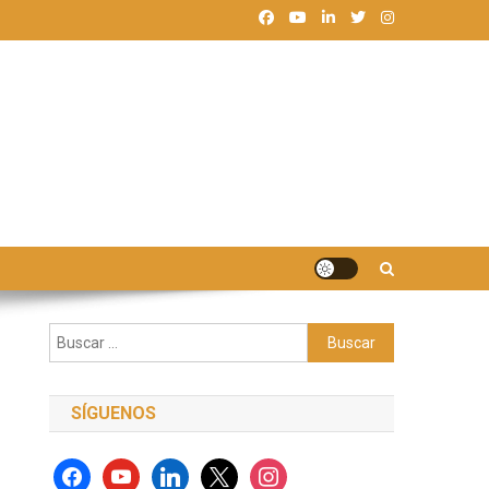
Buscar:
SÍGUENOS
facebook
youtube
linkedin
x
instagram