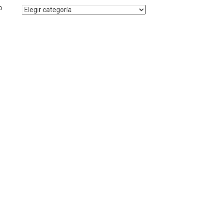
o
Noticias
por
Categoría