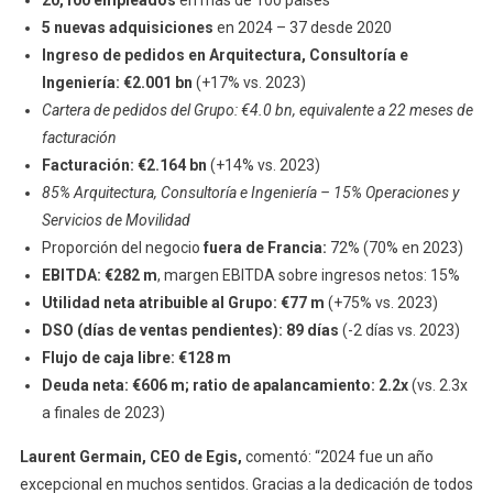
20,100 empleados
en más de 100 países
5 nuevas adquisiciones
en 2024 – 37 desde 2020
Ingreso de pedidos en Arquitectura, Consultoría e
Ingeniería: €2.001
bn
(+17% vs. 2023)
Cartera de pedidos del Grupo: €4.0 bn, equivalente a 22 meses de
facturación
Facturación: €2.164 bn
(+14% vs. 2023)
85% Arquitectura, Consultoría e Ingeniería – 15% Operaciones y
Servicios de Movilidad
Proporción del negocio
fuera de Francia:
72% (70% en 2023)
EBITDA: €282 m
, margen EBITDA sobre ingresos netos: 15%
Utilidad neta atribuible al Grupo: €77 m
(+75% vs. 2023)
DSO (días de ventas pendientes): 89 días
(-2 días vs. 2023)
Flujo de caja libre: €128 m
Deuda neta: €606 m; ratio de apalancamiento: 2.2x
(vs. 2.3x
a finales de 2023)
Laurent Germain, CEO de Egis,
comentó: “2024 fue un año
excepcional en muchos sentidos. Gracias a la dedicación de todos