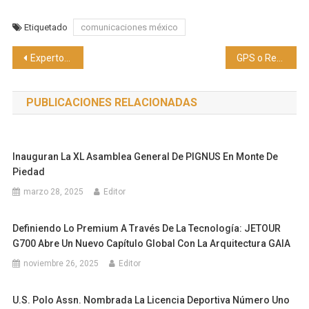
Etiquetado
comunicaciones méxico
Navegación
Expertos internacionales en educación discuten el futuro del aprendizaje integrado en el trabajo
GPS o Retrovisor: Worky destaca HR Analytics como clave para anticipar los retos de RR. HH. en 2025
de
PUBLICACIONES RELACIONADAS
entradas
Inauguran La XL Asamblea General De PIGNUS En Monte De
Piedad
marzo 28, 2025
Editor
Definiendo Lo Premium A Través De La Tecnología: JETOUR
G700 Abre Un Nuevo Capítulo Global Con La Arquitectura GAIA
noviembre 26, 2025
Editor
U.S. Polo Assn. Nombrada La Licencia Deportiva Número Uno