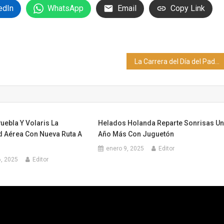
edIn
WhatsApp
Email
Copy Link
La Carrera del Día del Padre Lesotris 2025 anuncia novedades para este año
uebla Y Volaris La
Helados Holanda Reparte Sonrisas U
d Aérea Con Nueva Ruta A
Año Más Con Juguetón
enero 9, 2025
Editor
, 2025
Editor