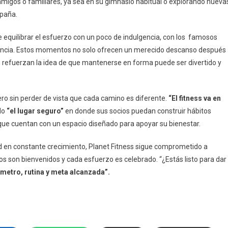
n amigos o familiares, ya sea en su gimnasio habitual o explorando nueva
spaña.
 equilibrar el esfuerzo con un poco de indulgencia, con los famosos
iencia. Estos momentos no solo ofrecen un merecido descanso después
 refuerzan la idea de que mantenerse en forma puede ser divertido y
ero sin perder de vista que cada camino es diferente.
“El fitness va en
ndo
“el lugar seguro”
en donde sus socios puedan construir hábitos
r que cuentan con un espacio diseñado para apoyar su bienestar.
 en constante crecimiento, Planet Fitness sigue comprometido a
os son bienvenidos y cada esfuerzo es celebrado. “¿Estás listo para dar
metro, rutina y meta alcanzada”.