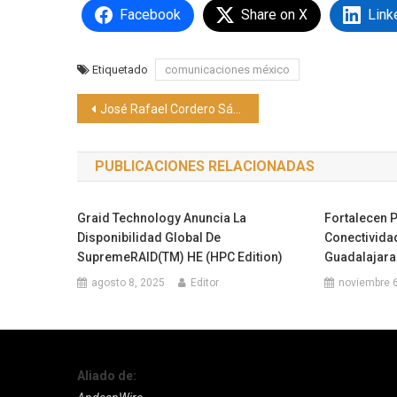
Facebook
Share on X
Link
Etiquetado
comunicaciones méxico
Navegación
José Rafael Cordero Sánchez lanza tres sencillos: 'Ser Tú Mismo', 'Cumplirás' y 'Me Iré de Aquí'
de
PUBLICACIONES RELACIONADAS
entradas
Graid Technology Anuncia La
Fortalecen P
Disponibilidad Global De
Conectivida
SupremeRAID(TM) HE (HPC Edition)
Guadalajara
agosto 8, 2025
Editor
noviembre 6
Aliado de: