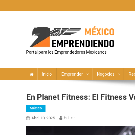
Saltar
al
contenido
Portal para los Emprendedores Mexicanos
Inicio
Emprender
Negocios
Re
En Planet Fitness: El Fitness V
México
Editor
Abril 10, 2025