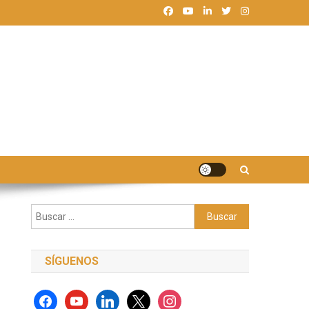
Buscar:
SÍGUENOS
facebook
youtube
linkedin
x
instagram