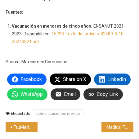
Fuentes:
Vacunación en menores de cinco años.
ENSANUT 2021-
2023. Disponible en:
15793-Texto del artículo-82489-3-10-
20240821.pdf
Source: Mexicomex Comunicae
Facebook
Share on X
LinkedIn
WhatsApp
Email
Copy Link
Etiquetado
comunicaciones méxico
Navegación
TruMerit y el ICN lanzan una colaboración para impulsar el desarrollo de la enfermería en todo el mundo
Medical Taiwan 2025: Explorar la IA de vanguardia, las soluciones médicas inteligentes y las innovaciones en bienestar