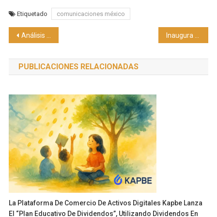
Etiquetado
comunicaciones méxico
Navegación
Análisis de BonusFinder: Isaac Toro se sitúa entre los Top 20 ciclistas más exitosos de Latinoamérica
Inaugura Vinte desarrollo en Hidalgo
de
PUBLICACIONES RELACIONADAS
entradas
La Plataforma De Comercio De Activos Digitales Kapbe Lanza
El “Plan Educativo De Dividendos”, Utilizando Dividendos En