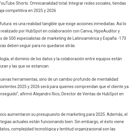
uTube Shorts. Omnicanalidad total: Integrar redes sociales, tiendas
ntaja competitiva en 2025 y 2026
utura: es una realidad tangible que exige acciones inmediatas. Así lo
”, realizado por HubSpot en colaboración con Canva, HypeAuditor y
más de 500 especialistas de marketing de Latinoamérica y España -173
rcas deben seguir para no quedarse atrás.
ogía, el dominio de los datos y la colaboración entre equipos están
nzan y las que se estancan.
de nuevas herramientas, sino de un cambio profundo de mentalidad:
nsistentes.2025 y 2026 será para quienes comprendan que el cliente ya
seguido”, afirmó Alejandro Rico, Director de Ventas de HubSpot en
éxico aumentaron su presupuesto de marketing para 2025. Además, el
egias actuales están funcionando bien. Sin embargo, el éxito viene
atos, complejidad tecnológica y lentitud organizacional son las