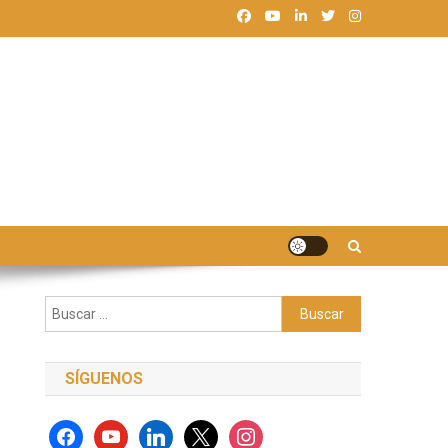
Buscar:
SÍGUENOS
facebook
youtube
linkedin
x
instagram