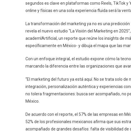
segundos es clave en plataformas como Reels, TikTok y Yo
online y físicas en una sola experiencia fluida será la ve
La transformación del marketing ya no es una predicción f
revela el nuevo estudio “La Visión del Marketing en 2025
academIArtificial, un reporte que reúne los insights de 
específicamente en México- y dibuja el mapa que las ma
Con un enfoque integral, el estudio expone cómo la tecnol
marcando la diferencia entre las organizaciones que ava
“El marketing del futuro ya está aquí. No se trata solo 
integración, personalización auténtica y experiencias co
no tolera fragmentaciones: busca ser acompañado, no per
México.
De acuerdo con el reporte, el 57% de las empresas en M
52% de los profesionales mexicanos afirma que sus estrat
acompañado de grandes desafíos: falta de visibilidad de d