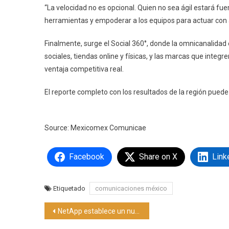
“La velocidad no es opcional. Quien no sea ágil estará fuer
herramientas y empoderar a los equipos para actuar con 
Finalmente, surge el Social 360°, donde la omnicanalidad
sociales, tiendas online y físicas, y las marcas que integre
ventaja competitiva real.
El reporte completo con los resultados de la región pued
Source: Mexicomex Comunicae
Facebook
Share on X
Link
Etiquetado
comunicaciones méxico
Navegación
NetApp establece un nuevo estándar de ciberseguridad en la capa de almacenamiento de datos