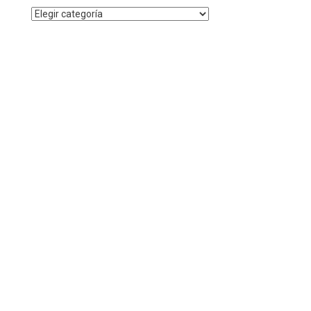
Noticias
por
Categoría