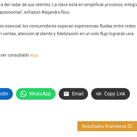
a del radar de sus clientes. La clave está en simplificar procesos, integr
autonomía”, enfatizó Alejandro Rico.
 es esencial: los consumidores esperan experiencias fluidas entre redes
n ventas, atención al cliente y fidelización en un solo flujo lograrán una
e ser consultado
aquí
.
edIn
WhatsApp
Email
Copy Link
Resultados financieros 2024, Bosch celebra 70 años en México