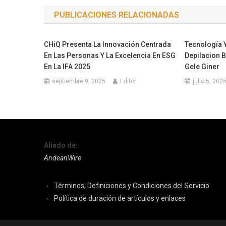
de
PUBLICACIONES RELACIONADAS
entradas
CHiQ Presenta La Innovación Centrada
Tecnología Y
En Las Personas Y La Excelencia En ESG
Depilacion B
En La IFA 2025
Gele Giner
septiembre 9, 2025
Editor
julio 5, 202
Aliado de:
AndeanWire
Términos, Definiciones y Condiciones del Servicio
Política de duración de artículos y enlaces