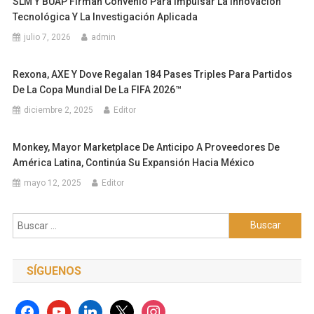
SLM Y BUAP Firman Convenio Para Impulsar La Innovación
Tecnológica Y La Investigación Aplicada
julio 7, 2026
admin
Rexona, AXE Y Dove Regalan 184 Pases Triples Para Partidos
De La Copa Mundial De La FIFA 2026™
diciembre 2, 2025
Editor
Monkey, Mayor Marketplace De Anticipo A Proveedores De
América Latina, Continúa Su Expansión Hacia México
mayo 12, 2025
Editor
Buscar:
SÍGUENOS
facebook
youtube
linkedin
x
instagram