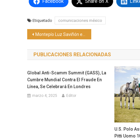
Facebook
Share on X
Link
Etiquetado
comunicaciones méxico
Navegación
Montepío Luz Saviñón explica cómo usar el empeño para superar la cuesta de enero
de
PUBLICACIONES RELACIONADAS
entradas
Global Anti-Scamm Summit (GASS), La
Cumbre Mundial Contra El Fraude En
Línea, Se Celebrará En Londres
marzo 4, 2025
Editor
U.S. Polo As
Pitti Uomo 1