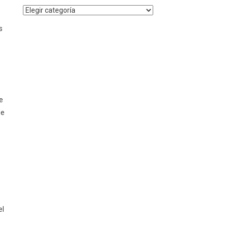
Noticias
por
s
Categoría
e
de
el