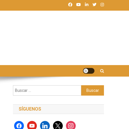
Buscar:
SÍGUENOS
facebook
youtube
linkedin
x
instagram