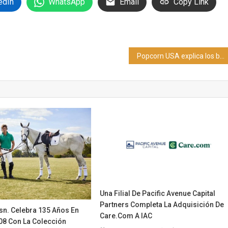
edIn
WhatsApp
Email
Copy Link
Popcorn USA explica los beneficios de las palomitas elaboradas con maíz palomero de Estados Unidos
Una Filial De Pacific Avenue Capital
Partners Completa La Adquisición De
sn. Celebra 135 Años En
Care.com A IAC
08 Con La Colección