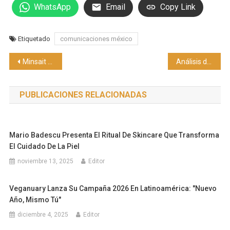
WhatsApp
Email
Copy Link
Etiquetado
comunicaciones méxico
Navegación
Minsait y la INA se unen para fortalecer la ciberseguridad en la Industria Automotriz mexicana
Análisis de BonusFinder: Isaac Toro se sitúa entre los Top 20 ciclistas más exitosos de Latinoamérica
de
PUBLICACIONES RELACIONADAS
entradas
Mario Badescu Presenta El Ritual De Skincare Que Transforma
El Cuidado De La Piel
noviembre 13, 2025
Editor
Veganuary Lanza Su Campaña 2026 En Latinoamérica: "Nuevo
Año, Mismo Tú"
diciembre 4, 2025
Editor