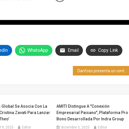
edIn
WhatsApp
Email
Copy Link
Danfoss presenta un controlador desarrollado para las nuevas exigencias de la refrigeración comercial
 Global Se Asocia Con La
AMITI Distingue A "Conexión
ristina Zavati Para Lanzar
Empresarial Paisano", Plataforma Pro
Theo’
Bono Desarrollada Por Indra Group
19, 2025
Editor
diciembre 5, 2025
Editor