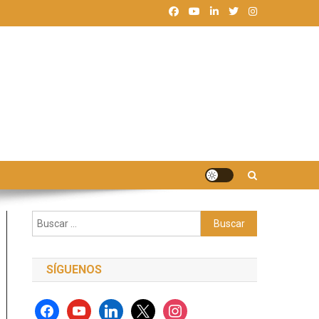
Buscar:
SÍGUENOS
facebook
youtube
linkedin
x
instagram