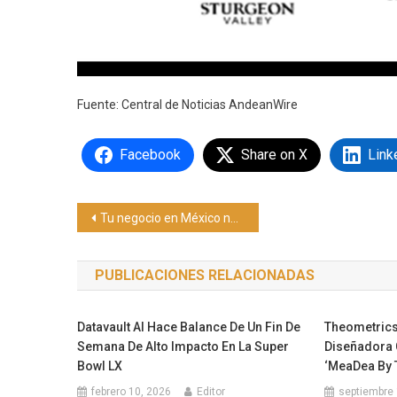
Fuente: Central de Noticias AndeanWire
Facebook
Share on X
Link
Navegación
Tu negocio en México no está mal solo está desordenado
de
PUBLICACIONES RELACIONADAS
entradas
Datavault AI Hace Balance De Un Fin De
Theometrics
Semana De Alto Impacto En La Super
Diseñadora C
Bowl LX
‘MeaDea By 
febrero 10, 2026
Editor
septiembre 