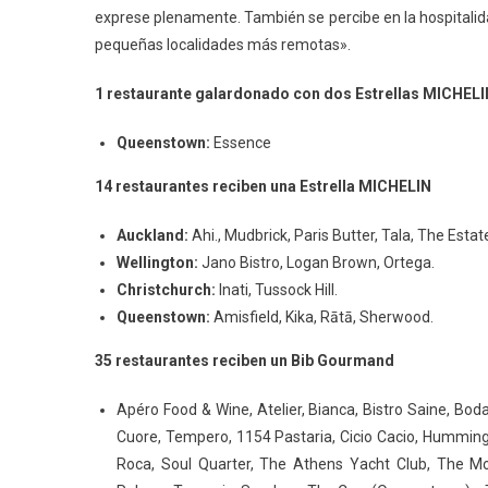
exprese plenamente. También se percibe en la hospitalid
pequeñas localidades más remotas».
1 restaurante galardonado con dos Estrellas MICHELI
Queenstown:
Essence
14 restaurantes reciben una Estrella MICHELIN
Auckland:
Ahi., Mudbrick, Paris Butter, Tala, The Estat
Wellington:
Jano Bistro, Logan Brown, Ortega.
Christchurch:
Inati, Tussock Hill.
Queenstown:
Amisfield, Kika, Rātā, Sherwood.
35 restaurantes reciben un Bib Gourmand
Apéro Food & Wine, Atelier, Bianca, Bistro Saine, Bo
Cuore, Tempero, 1154 Pastaria, Cicio Cacio, Hummingbi
Roca, Soul Quarter, The Athens Yacht Club, The M