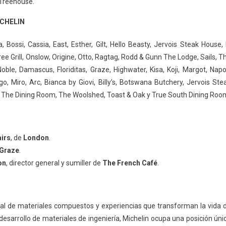
Treehouse.
MICHELIN
Bossi, Cassia, East, Esther, Gilt, Hello Beasty, Jervois Steak House, 
 Tree Grill, Onslow, Origine, Otto, Ragtag, Rodd & Gunn The Lodge, Sails, T
oble, Damascus, Floriditas, Graze, Highwater, Kisa, Koji, Margot, Napol
go, Miro, Arc, Bianca by Giovi, Billy’s, Botswana Butchery, Jervois Ste
, The Dining Room, The Woolshed, Toast & Oak y True South Dining Roo
airs
, de
London
.
Graze
.
on
, director general y sumiller de
The French Café
.
ndial de materiales compuestos y experiencias que transforman la vida 
esarrollo de materiales de ingeniería, Michelin ocupa una posición úni