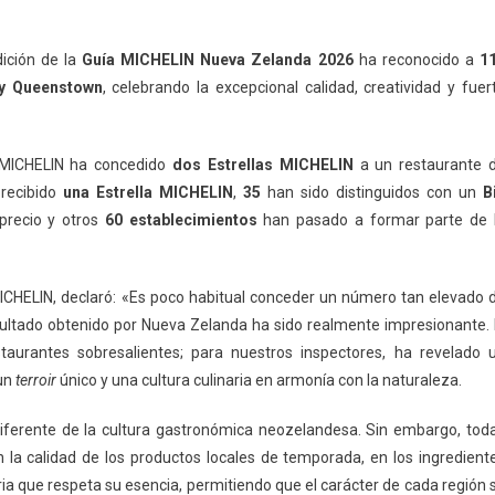
ición de la
Guía MICHELIN Nueva Zelanda 2026
ha reconocido a
1
 y Queenstown
, celebrando la excepcional calidad, creatividad y fuer
a MICHELIN ha concedido
dos Estrellas MICHELIN
a un restaurante 
recibido
una Estrella MICHELIN
,
35
han sido distinguidos con un
B
-precio y otros
60 establecimientos
han pasado a formar parte de 
a MICHELIN, declaró: «Es poco habitual conceder un número tan elevado 
resultado obtenido por Nueva Zelanda ha sido realmente impresionante. 
urantes sobresalientes; para nuestros inspectores, ha revelado 
un
terroir
único y una cultura culinaria en armonía con la naturaleza.
iferente de la cultura gastronómica neozelandesa. Sin embargo, tod
la calidad de los productos locales de temporada, en los ingredient
aria que respeta su esencia, permitiendo que el carácter de cada región 