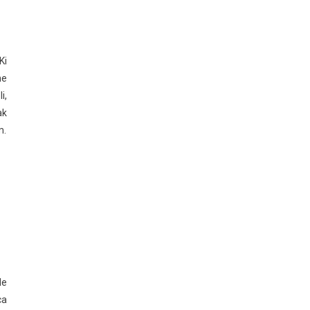
Ki
he
i,
ak
m.
de
ca