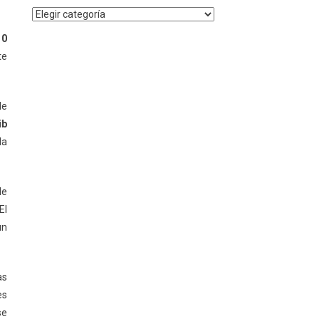
Noticias
por
10
Categoría
te
de
ib
la
de
El
un
as
es
se