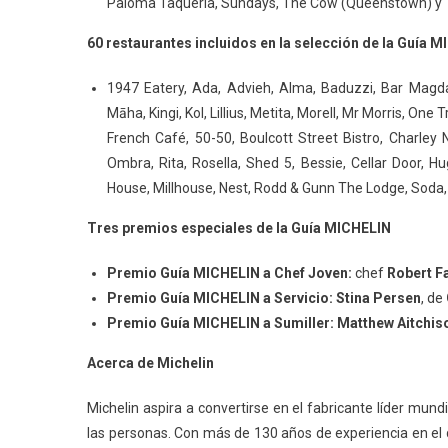
Paloma Taqueria, Sundays, The Cow (Queenstown) y 
60 restaurantes incluidos en la selección de la Guía 
1947 Eatery, Ada, Advieh, Alma, Baduzzi, Bar Magda, 
Māha, Kingi, Kol, Lillius, Metita, Morell, Mr Morris, One
French Café, 50-50, Boulcott Street Bistro, Charley N
Ombra, Rita, Rosella, Shed 5, Bessie, Cellar Door, Hu
House, Millhouse, Nest, Rodd & Gunn The Lodge, Soda
Tres premios especiales de la Guía MICHELIN
Premio Guía MICHELIN a Chef Joven:
chef
Robert F
Premio Guía MICHELIN a Servicio:
Stina Persen
, de
Premio Guía MICHELIN a Sumiller:
Matthew Aitchis
Acerca de Michelin
Michelin aspira a convertirse en el fabricante líder mu
las personas. Con más de 130 años de experiencia en el d