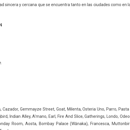
ad sincera y cercana que se encuentra tanto en las ciudades como en l
N
e.
da, Cazador, Gemmayze Street, Goat, Milenta, Osteria Uno, Parro, Pasta
rd, Indian Alley, A’mano, Earl, Fire And Slice, Gatherings, Londo, Odeo
onday Room, Aosta, Bombay Palace (Wānaka), Francesca, Muttonbir