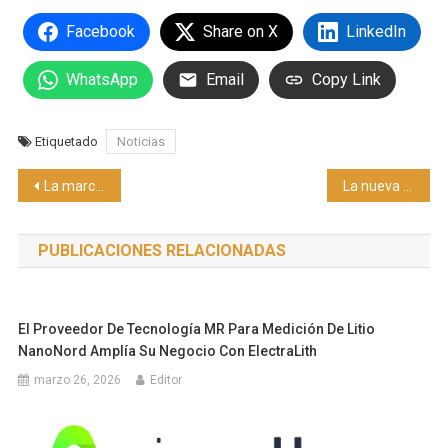
Facebook
Share on X
LinkedIn
WhatsApp
Email
Copy Link
Etiquetado
Noticias
Navegación
La marca deportiva global U.S. Polo Assn. lanza su línea de ropa masculina en Argentina
La nueva ADX 2025 es el modelo más vendido de Acura por segundo mes consecutivo
de
PUBLICACIONES RELACIONADAS
entradas
El Proveedor De Tecnología MR Para Medición De Litio
NanoNord Amplía Su Negocio Con ElectraLith
marzo 26, 2026
Editor