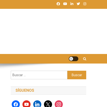
Buscar:
SÍGUENOS
facebook
youtube
linkedin
x
instagram