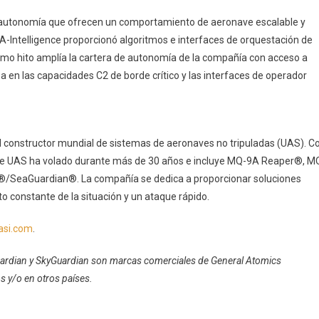
e autonomía que ofrecen un comportamiento de aeronave escalable y
A-Intelligence proporcionó algoritmos e interfaces de orquestación de
ltimo hito amplía la cartera de autonomía de la compañía con acceso a
n las capacidades C2 de borde crítico y las interfaces de operador
al constructor mundial de sistemas de aeronaves no tripuladas (UAS). C
® de UAS ha volado durante más de 30 años e incluye MQ-9A Reaper®, M
SeaGuardian®. La compañía se dedica a proporcionar soluciones
o constante de la situación y un ataque rápido.
asi.com
.
Guardian y SkyGuardian son marcas comerciales de General Atomics
s y/o en otros países.