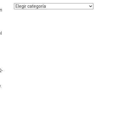
Noticias
on
por
Categoría
l
Q-
.