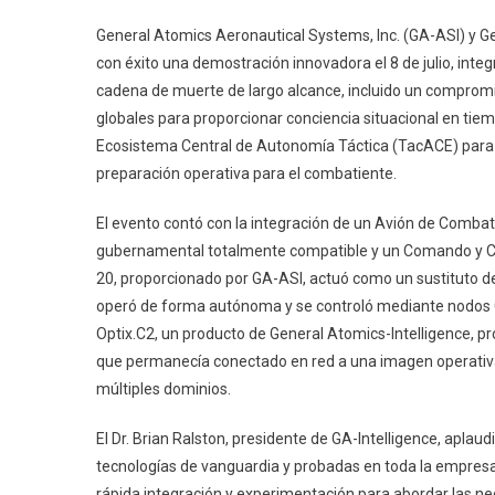
General Atomics Aeronautical Systems, Inc. (GA-ASI) y Gen
con éxito una demostración innovadora el 8 de julio, integ
cadena de muerte de largo alcance, incluido un compromis
globales para proporcionar conciencia situacional en tie
Ecosistema Central de Autonomía Táctica (TacACE) para c
preparación operativa para el combatiente.
El evento contó con la integración de un Avión de Comb
gubernamental totalmente compatible y un Comando y Contr
20, proporcionado por GA-ASI, actuó como un sustituto 
operó de forma autónoma y se controló mediante nodos C
Optix.C2, un producto de General Atomics-Intelligence, pr
que permanecía conectado en red a una imagen operativa 
múltiples dominios.
El Dr. Brian Ralston, presidente de GA-Intelligence, aplaud
tecnologías de vanguardia y probadas en toda la empresa
rápida integración y experimentación para abordar las nece