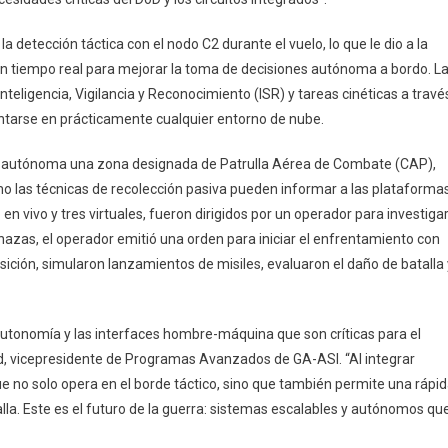
a detección táctica con el nodo C2 durante el vuelo, lo que le dio a la
tiempo real para mejorar la toma de decisiones autónoma a bordo. L
teligencia, Vigilancia y Reconocimiento (ISR) y tareas cinéticas a travé
ntarse en prácticamente cualquier entorno de nube.
rma autónoma una zona designada de Patrulla Aérea de Combate (CAP),
 las técnicas de recolección pasiva pueden informar a las plataforma
n vivo y tres virtuales, fueron dirigidos por un operador para investiga
enazas, el operador emitió una orden para iniciar el enfrentamiento con
ión, simularon lanzamientos de misiles, evaluaron el daño de batalla 
autonomía y las interfaces hombre-máquina que son críticas para el
od, vicepresidente de Programas Avanzados de GA-ASI. “Al integrar
no solo opera en el borde táctico, sino que también permite una rápi
lla. Este es el futuro de la guerra: sistemas escalables y autónomos qu