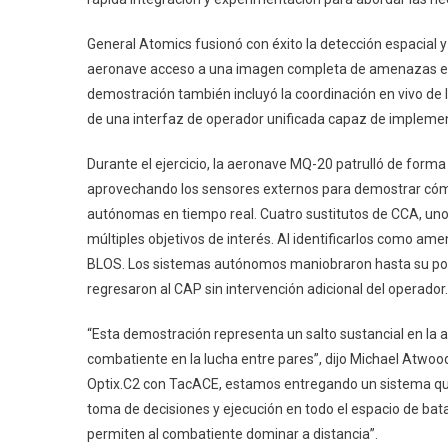
General Atomics fusionó con éxito la detección espacial y l
aeronave acceso a una imagen completa de amenazas en 
demostración también incluyó la coordinación en vivo de In
de una interfaz de operador unificada capaz de impleme
Durante el ejercicio, la aeronave MQ-20 patrulló de fo
aprovechando los sensores externos para demostrar cómo
autónomas en tiempo real. Cuatro sustitutos de CCA, uno e
múltiples objetivos de interés. Al identificarlos como am
BLOS. Los sistemas autónomos maniobraron hasta su posic
regresaron al CAP sin intervención adicional del operador.
“Esta demostración representa un salto sustancial en la 
combatiente en la lucha entre pares”, dijo Michael Atwo
Optix.C2 con TacACE, estamos entregando un sistema que 
toma de decisiones y ejecución en todo el espacio de bata
permiten al combatiente dominar a distancia”.