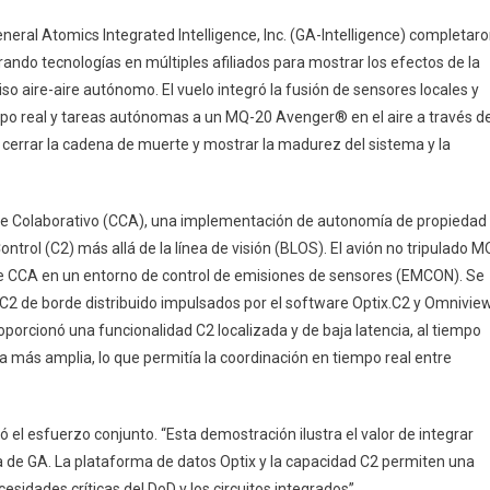
eral Atomics Integrated Intelligence, Inc. (GA-Intelligence) completar
rando tecnologías en múltiples afiliados para mostrar los efectos de la
o aire-aire autónomo. El vuelo integró la fusión de sensores locales y
mpo real y tareas autónomas a un MQ-20 Avenger® en el aire a través de
errar la cadena de muerte y mostrar la madurez del sistema y la
ate Colaborativo (CCA), una implementación de autonomía de propiedad
ol (C2) más allá de la línea de visión (BLOS). El avión no tripulado M
de CCA en un entorno de control de emisiones de sensores (EMCON). Se
2 de borde distribuido impulsados por el software Optix.C2 y Omniview
oporcionó una funcionalidad C2 localizada y de baja latencia, al tiempo
más amplia, lo que permitía la coordinación en tiempo real entre
ió el esfuerzo conjunto. “Esta demostración ilustra el valor de integrar
 de GA. La plataforma de datos Optix y la capacidad C2 permiten una
sidades críticas del DoD y los circuitos integrados”.