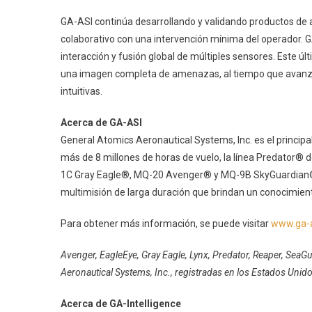
GA-ASI continúa desarrollando y validando productos d
colaborativo con una intervención mínima del operador. G
interacción y fusión global de múltiples sensores. Este ú
una imagen completa de amenazas, al tiempo que avanza e
intuitivas.
Acerca de GA-ASI
General Atomics Aeronautical Systems, Inc. es el princip
más de 8 millones de horas de vuelo, la línea Predator
1C Gray Eagle®, MQ-20 Avenger® y MQ-9B SkyGuardian®/
multimisión de larga duración que brindan un conocimient
Para obtener más información, se puede visitar
www.ga-
Avenger, EagleEye, Gray Eagle, Lynx, Predator, Reaper, Sea
Aeronautical Systems, Inc., registradas en los Estados Unido
Acerca de GA-Intelligence