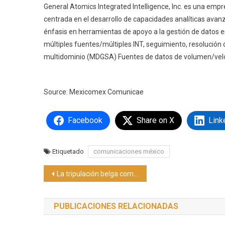
General Atomics Integrated Intelligence, Inc. es una empr
centrada en el desarrollo de capacidades analíticas avanz
énfasis en herramientas de apoyo a la gestión de datos e
múltiples fuentes/múltiples INT, seguimiento, resolución 
multidominio (MDGSA) Fuentes de datos de volumen/velo
Source: Mexicomex Comunicae
Facebook
Share on X
Link
Etiquetado
comunicaciones méxico
Navegación
La tripulación belga completa el entrenamiento del MQ-9B
de
PUBLICACIONES RELACIONADAS
entradas