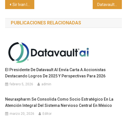
Navegación
Sir Ivan lanza “Love Is The Piece”
Datavault AI apoyará un Centro de Investigación en Taiwán sobre digitalización de activos del mundo real
de
PUBLICACIONES RELACIONADAS
entradas
El Presidente De Datavault AI Envía Carta A Accionistas
Destacando Logros De 2025 Y Perspectivas Para 2026
febrero 5, 2026
admin
Neuraxpharm Se Consolida Como Socio Estratégico En La
Atención Integral Del Sistema Nervioso Central En México
marzo 20, 2026
Editor