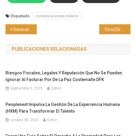
Etiquetado
comunicaciones méxico
Navegación
Generation y MetLife Foundation capacitarán a 160 jóvenes de Latinoamérica en tecnología
Time2Grow refuerza su compromiso con la Humanización de la Tecnología de RR.HH.
de
PUBLICACIONES RELACIONADAS
entradas
Riesgos Fiscales, Legales Y Reputación Que No Se Pueden
Ignorar Al Facturar Por De La Paz Costemalle DFK
septiembre 5, 2025
Editor
Peoplenext Impulsa La Gestión De La Experiencia Humana
(HXM) Para Transformar El Talento
octubre 30, 2025
Editor