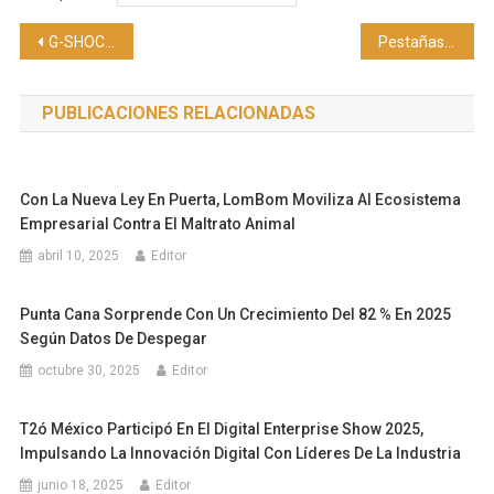
Navegación
G-SHOCK: Un símbolo de resistencia y evolución
Pestañas largas, voluminosas y saludables, descubrir la magia de I Love Extreme Máscara
de
PUBLICACIONES RELACIONADAS
entradas
Con La Nueva Ley En Puerta, LomBom Moviliza Al Ecosistema
Empresarial Contra El Maltrato Animal
abril 10, 2025
Editor
Punta Cana Sorprende Con Un Crecimiento Del 82 % En 2025
Según Datos De Despegar
octubre 30, 2025
Editor
T2ó México Participó En El Digital Enterprise Show 2025,
Impulsando La Innovación Digital Con Líderes De La Industria
junio 18, 2025
Editor