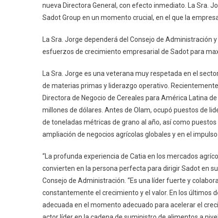
nueva Directora General, con efecto inmediato. La Sra. Jo
Sadot Group en un momento crucial, en el que la empresa
La Sra. Jorge dependerá del Consejo de Administración y di
esfuerzos de crecimiento empresarial de Sadot para maxi
La Sra. Jorge es una veterana muy respetada en el sector
de materias primas y liderazgo operativo. Recientemente, 
Directora de Negocio de Cereales para América Latina de
millones de dólares. Antes de Olam, ocupó puestos de lid
de toneladas métricas de grano al año, así como puestos d
ampliación de negocios agrícolas globales y en el impulso 
“La profunda experiencia de Catia en los mercados agrícola
convierten en la persona perfecta para dirigir Sadot en 
Consejo de Administración. “Es una líder fuerte y colabo
constantemente el crecimiento y el valor. En los últimos d
adecuada en el momento adecuado para acelerar el crecim
actor líder en la cadena de suministro de alimentos a nive