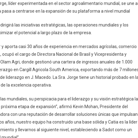
rge, líder experimentada en el sector agroalimentario mundial, se une a
 pasa a centrarse en la expansión de su plataforma a nivel mundial
rigirá las iniciativas estratégicas, las operaciones mundiales y los
mizar el potencial a largo plazo de la empresa.
 y aporta casi 30 años de experiencia en mercados agrícolas, comercio
ocupó el cargo de Directora Nacional de Brasil y Vicepresidenta y
 Olam Agri, donde gestionó una cartera de ingresos anuales de 1.000
erazgo en Cargill Agricola South America, exportando más de 7 millone
e liderazgo en J. Macedo. La Sra. Jorge tiene un historial probado en l
de la excelencia operativa.
s mundiales, su perspicacia para el liderazgo y su visión estratégica la
su próxima etapa de expansión”, afirmó Kevin Mohan, Presidente del
radora con una reputación de desarrollar soluciones únicas que impulsan
os años, nuestro equipo ha construido una base sólida y Catia es la líder
iento y llevarnos al siguiente nivel, estableciendo a Sadot como un
l mundial”.