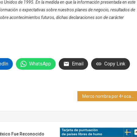
os Unidos de 1995. En la medida en que la información presentada en este
formación o expectativas sobre nuestros planes de negocio, resultados de
obre acontecimientos futuros, dichas declaraciones son de carácter
edIn
WhatsApp
Email
Copy Link
Merco nombra por 4ᵃ ocasión consecutiva a Unilever México, líder ESG en el sector de consumo masivo
éxico Fue Reconocido