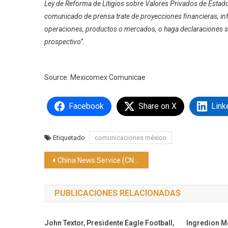
Ley de Reforma de Litigios sobre Valores Privados de Estad
comunicado de prensa trate de proyecciones financieras, in
operaciones, productos o mercados, o haga declaraciones s
prospectivo”.
Source: Mexicomex Comunicae
Facebook
Share on X
Link
Etiquetado
comunicaciones méxico
Navegación
China News Service (CNS) coorganizó un seminario sobre los vehículos NEV
de
PUBLICACIONES RELACIONADAS
entradas
John Textor, Presidente Eagle Football,
Ingredion M