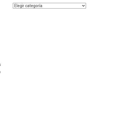
Noticias
por
Categoría
s
a