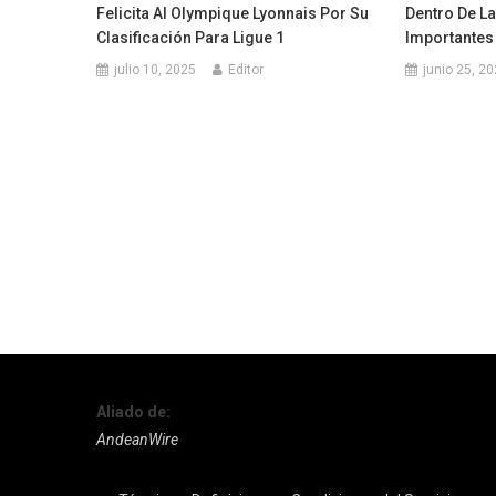
Felicita Al Olympique Lyonnais Por Su
Dentro De L
Clasificación Para Ligue 1
Importantes
julio 10, 2025
Editor
junio 25, 2
Aliado de:
AndeanWire