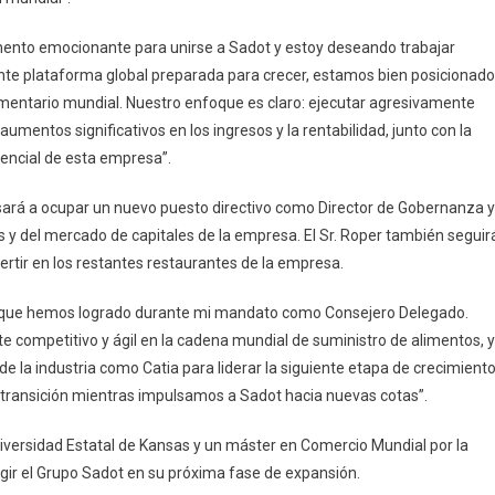
mento emocionante para unirse a Sadot y estoy deseando trabajar
nte plataforma global preparada para crecer, estamos bien posicionad
imentario mundial. Nuestro enfoque es claro: ejecutar agresivamente
umentos significativos en los ingresos y la rentabilidad, junto con la
tencial de esta empresa”.
asará a ocupar un nuevo puesto directivo como Director de Gobernanza y
 y del mercado de capitales de la empresa. El Sr. Roper también seguir
ertir en los restantes restaurantes de la empresa.
 lo que hemos logrado durante mi mandato como Consejero Delegado.
competitivo y ágil en la cadena mundial de suministro de alimentos, y
 la industria como Catia para liderar la siguiente etapa de crecimiento
a transición mientras impulsamos a Sadot hacia nuevas cotas”.
iversidad Estatal de Kansas y un máster en Comercio Mundial por la
rigir el Grupo Sadot en su próxima fase de expansión.