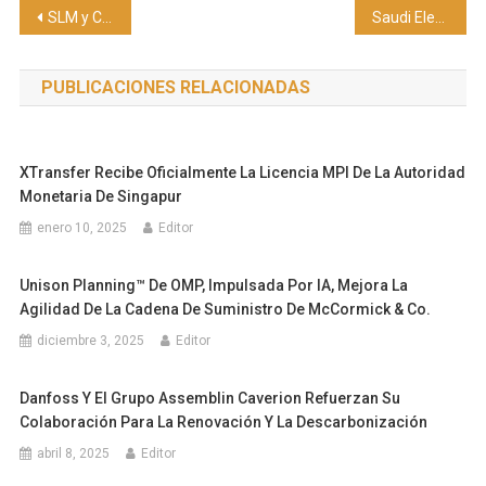
Navegación
SLM y Criptolat llevan su visión al Fintech Summit Americas 2025 de la mano de Gonzalo Araújo C
Saudi Electricity Company (SEC) logra crecimiento del 22% en beneficios netos en el segundo trimestre 2025
de
PUBLICACIONES RELACIONADAS
entradas
XTransfer Recibe Oficialmente La Licencia MPI De La Autoridad
Monetaria De Singapur
enero 10, 2025
Editor
Unison Planning™ De OMP, Impulsada Por IA, Mejora La
Agilidad De La Cadena De Suministro De McCormick & Co.
diciembre 3, 2025
Editor
Danfoss Y El Grupo Assemblin Caverion Refuerzan Su
Colaboración Para La Renovación Y La Descarbonización
abril 8, 2025
Editor