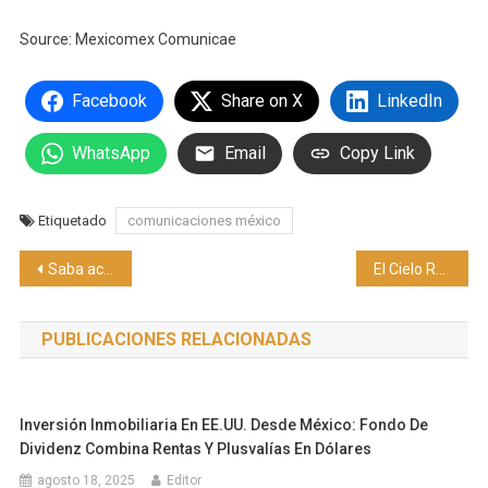
Source: Mexicomex Comunicae
Facebook
Share on X
LinkedIn
WhatsApp
Email
Copy Link
Etiquetado
comunicaciones méxico
Navegación
Saba acompaña a conocer, aceptar y cuidar la zona íntima de las mujeres sin tabúes
El Cielo Resort permite conectar con lo mejor del Valle de Guadalupe
de
PUBLICACIONES RELACIONADAS
entradas
Inversión Inmobiliaria En EE.UU. Desde México: Fondo De
Dividenz Combina Rentas Y Plusvalías En Dólares
agosto 18, 2025
Editor