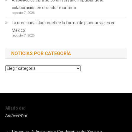
AMANAC celebra su 39 aniversario impulsando la
colaboración en el sector marítimo
agosto 7, 2026
La omnicanalidad redefine la forma de planear viajes en
México
agosto 7, 2026
NOTICIAS POR CATEGORÍA
Noticias
por
Categoría
Aliado de:
AndeanWire
Términos, Definiciones y Condiciones del Servicio