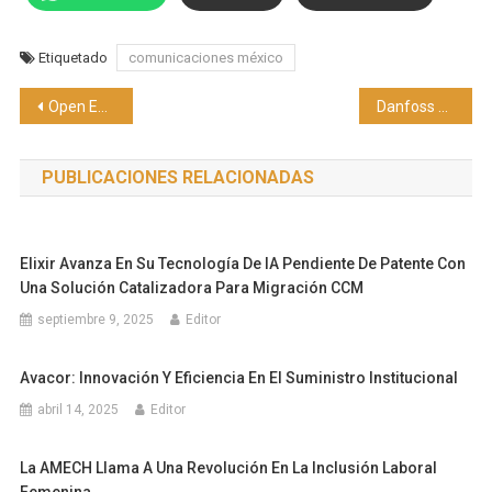
Etiquetado
comunicaciones méxico
Navegación
Open English y Warner Bros. Pictures se asocian en el lanzamiento de ‘Una película de Minecraft’
Danfoss México participará en el congreso ALADYR en CDMX
de
PUBLICACIONES RELACIONADAS
entradas
Elixir Avanza En Su Tecnología De IA Pendiente De Patente Con
Una Solución Catalizadora Para Migración CCM
septiembre 9, 2025
Editor
Avacor: Innovación Y Eficiencia En El Suministro Institucional
abril 14, 2025
Editor
La AMECH Llama A Una Revolución En La Inclusión Laboral
Femenina