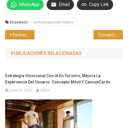
WhatsApp
Email
Copy Link
Etiquetado
comunicaciones méxico
Navegación
Bankaool anuncia la segunda fase de su expansión con nuevas sucursales y centros de negocios
Concepto Móvil revela datos clave de la comunicación en 2025 y su desempeño es reconocido por Google
de
PUBLICACIONES RELACIONADAS
entradas
Estrategia Omnicanal Con IA En Turismo, Mejora La
Experiencia Del Usuario: Concepto Móvil Y CancunCards
junio 30, 2025
Editor