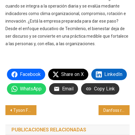
cuando se integra a la operación diaria y se evalúa mediante
indicadores como clima organizacional, compromiso, rotación e
innovación. ¿Está la empresa preparada para dar ese paso?
Desde el enfoque educativo de Tecmilenio, el bienestar deja de
ser discurso y se convierte en una práctica medible que fortalece
a las personas y, con ellas, a las organizaciones.
Facebook
Share on X
LinkedIn
WhatsApp
Email
Copy Link
Navegación
Tyson Fury se une a Datavault AI como portavoz mundial para impulsar la monetización de datos de atletas
Danfoss realiza estudio sobre compresores de CO2 que reducen la vibración
de
PUBLICACIONES RELACIONADAS
entradas