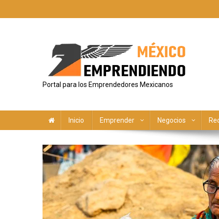
Saltar
al
contenido
Portal para los Emprendedores Mexicanos
Inicio
Emprender
Negocios
Re