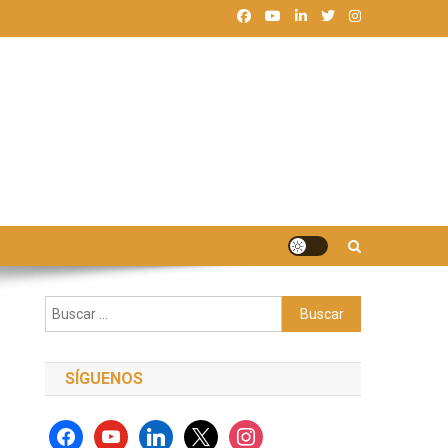
Buscar:
SÍGUENOS
facebook
youtube
linkedin
x
instagram