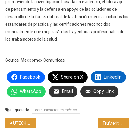
promoviendo la investigación basada en evidencia, el liderazgo
de pensamiento y la defensa en apoyo de las soluciones de
desarrollo de la fuerza laboral de la atención médica, incluidos los
estándares de práctica y las certificaciones reconocidos
mundialmente que mejorarán las trayectorias profesionales de
los trabajadores de la salud.
Source: Mexicomex Comunicae
Facebook
Share on X
LinkedIn
WhatsApp
Email
Copy Link
Etiquetado
comunicaciones méxico
Navegación
UTECH Las Américas 2025, innovación, negocios y tendencias en poliuretano del 4 al 6 de junio, en Ciudad de México
TruMerit celebra la publicación del Informe de la OMS sobre el estado de la enfermería en el mundo