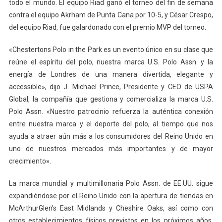
todo el mundo. El equipo Riad ganó el torneo del fin de semana
contra el equipo Akrham de Punta Cana por 10-5, y César Crespo,
del equipo Riad, fue galardonado con el premio MVP del torneo.
«Chestertons Polo in the Park es un evento único en su clase que
reúne el espíritu del polo, nuestra marca U.S. Polo Assn. y la
energía de Londres de una manera divertida, elegante y
accessible», dijo J. Michael Prince, Presidente y CEO de USPA
Global, la compañía que gestiona y comercializa la marca U.S.
Polo Assn. «Nuestro patrocinio refuerza la auténtica conexión
entre nuestra marca y el deporte del polo, al tiempo que nos
ayuda a atraer aún más a los consumidores del Reino Unido en
uno de nuestros mercados más importantes y de mayor
crecimiento».
La marca mundial y multimillonaria Polo Assn. de EE.UU. sigue
expandiéndose por el Reino Unido con la apertura de tiendas en
McArthurGlen’s East Midlands y Cheshire Oaks, así como con
otros establecimientos físicos previstos en los próximos años.