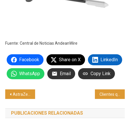
Fuente: Central de Noticias AndeanWire
Facebook
Share on X
LinkedIn
WhatsApp
Email
Copy Link
Navegación
AstraZeneca y OMP muestran planificación a la velocidad del cambio en Gartner Supply Chain Symposium/Xpo™
Clientes que preguntan todo pero no compran en México es más común de lo que crees
de
PUBLICACIONES RELACIONADAS
entradas