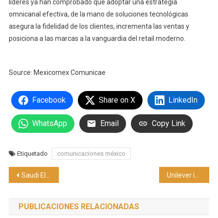
líderes ya han comprobado que adoptar una estrategia
omnicanal efectiva, de la mano de soluciones tecnológicas
asegura la fidelidad de los clientes, incrementa las ventas y
posiciona a las marcas a la vanguardia del retail moderno.
Source: Mexicomex Comunicae
Facebook
Share on X
LinkedIn
WhatsApp
Email
Copy Link
Etiquetado
comunicaciones méxico
Navegación
Saudi Electricity Company (SEC) logra crecimiento del 22% en beneficios netos en el segundo trimestre 2025
Unilever impulsa movilidad eléctrica para descarbonizar sus rutas
de
PUBLICACIONES RELACIONADAS
entradas