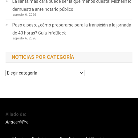
La llanta más cara puede ser la que menos cuesta: Michelin lo
demuestra ante notario público
agosto 6, 2026
Paso a paso: ¿cómo prepararse para la transición a la jornada
de 40 horas? Guía InfoBlock
agosto 6, 2026
NOTICIAS POR CATEGORÍA
Noticias
por
Categoría
Aliado de:
AndeanWire