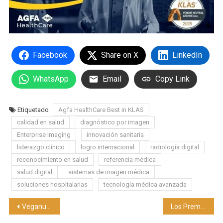
Facebook
Share on X
LinkedIn
WhatsApp
Email
Copy Link
Etiquetado
Agfa HealthCare Best in KLAS
calidad en salud
diagnóstico por imagen
Enterprise Imaging
innovación sanitaria
liderazgo clínico
logro internacional
radiología digital
reconocimiento en salud
referencia médica
salud digital
sistemas de imagen médica
soluciones hospitalarias
tecnología médica avanzada
Navegación
Veganuary celebra 30 millones de participantes en todo el mundo
Los Premios FIA Américas celebran la excelencia deportiva y en movilidad en la región