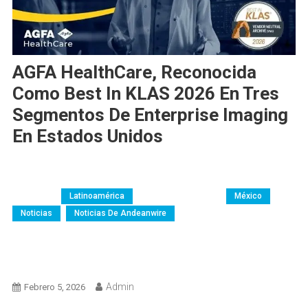
AGFA HealthCare, Reconocida
Como Best In KLAS 2026 En Tres
Segmentos De Enterprise Imaging
En Estados Unidos
Argentina
AW-Colombia
Brasil
Chile
Colombia
Costa Rica
Ecuador
Empresas
Guatemala
LATAM
Latinoamérica
Medicina Y Salud
México
Noticias
Noticias De Andeanwire
Perú
República Dominicana
Salud
Servicios
Servicios De Tecnología
Servicios Profesionales
Tecnología
Venezuela
Admin
Febrero 5, 2026