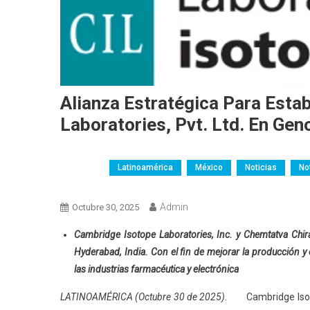
Alianza Estratégica Para Esta
Laboratories, Pvt. Ltd. En Ge
Argentina
AW-Colombia
Brasil
Chile
Colo
LATAM
Latinoamérica
México
Noticias
No
Servicios Profesionales
Venezuela
Admin
Octubre 30, 2025
Cambridge Isotope Laboratories, Inc. y Chemtatva Chira
Hyderabad, India. Con el fin de mejorar la producción y
las industrias farmacéutica y electrónica
LATINOAMÉRICA (Octubre 30 de 2025).
Cambridge Isot