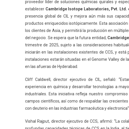
proveedor líder de soluciones químicas quirales y esp
establecer
Cambridge Isotope Laboratories, Pvt. Ltd. 
presencia global de CIL y mejora aún más sus capacida
productos enriquecidos isotópicamente. Esta asociación r
los clientes de Asia, y permitirá la producción en múltip
del negocio. Se espera que la futura entidad,
Cambridge 
trimestre de 2025, sujeto a las consideraciones habitual
iniciarán en las instalaciones existentes de CCS, y est
instalaciones estarán situadas en el Genome Valley de la 
en las afueras de Hyderabad.
Cliff Caldwell, director ejecutivo de CIL, señaló: 
experiencia en química y desarrollar tecnologías a mayo
industriales. Esta iniciativa refleja nuestro compromis
campos científicos, así como de respaldar las crecient
con deuterio en las industrias farmacéutica y electronica”
Vishal Rajput, director ejecutivo de CCS, afirmó: “La col
profundas capacidades técnicas de CCS en la India, al t