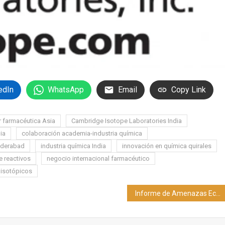
edIn
WhatsApp
Email
Copy Link
r farmacéutica Asia
Cambridge Isotope Laboratories India
dia
colaboración academia-industria química
yderabad
industria química India
innovación en química quirales
e reactivos
negocio internacional farmacéutico
 isotópicos
Informe de Amenazas Ecológicas 2025: las estaciones extremas húmedas-secas surgen como catalizador de conflictos