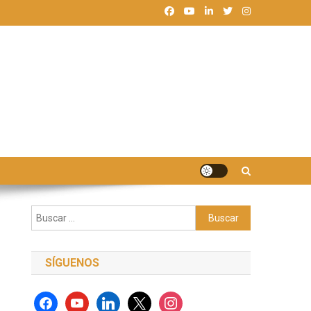
Buscar:
SÍGUENOS
facebook
youtube
linkedin
x
instagram