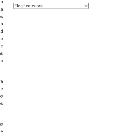
ra
Noticias
la
por
os
Categoría
 a
ad
to
se
as
do
ra
 e
os
os
as
ca