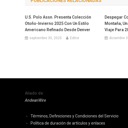
PUBLICACIONES RELACIONADAS
entradas
U.S. Polo Assn. Presenta Colección
Despegar Co
Otoño-Invierno 2025 Con Un Estilo
Montaña, Un
Americano Refinado Desde Denver
Viaje Para 2
septiembre 30, 2025
Editor
diciembre 3
Aliado de:
AndeanWire
Términos, Definiciones y Condiciones del Servicio
Política de duración de artículos y enlaces