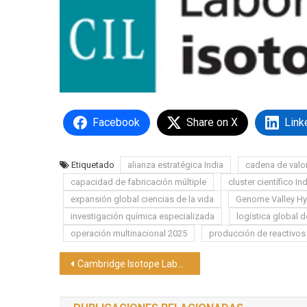
Facebook
Share on X
Link
Etiquetado
alianza estratégica India
cadena de valo
capacidad de fabricación múltiple
cluster científico In
expansión global ciencias de la vida
Genome Valley H
investigación química especializada
logística global d
operación multinacional 2025
producción de reactivos
Navegación
Cambridge Isotope Laboratories, Inc. presenta ISOAPI-D en la feria CPhI Frankfurt 2025
de