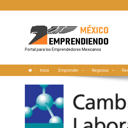
Saltar
al
contenido
Portal para los Emprendedores Mexicanos
Inicio
Emprender
Negocios
Re