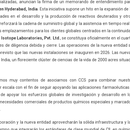
ecializadas, anuncian la firma de un memorando de entendimiento pa
en Hyderabad, India
. Esta iniciativa supone un hito en la expansión de 
des en el desarrollo y la producción de reactivos deuterados y otr
eforzará la cadena de suministro global y la asistencia en tiempo real
les emplazamientos para los clientes globales centrados en la continuid
Isotope Laboratories, Pvt. Ltd
., se constituya oficialmente en el cuar
es de diligencia debida y cierre. Las operaciones de la nueva entidad 
á previsto que las nuevas instalaciones se inauguren en 2026. Las nuev
India, un floreciente clúster de ciencias de la vida de 2000 acres situa
“Estamos muy contentos de asociarnos con CCS para combinar nuest
r escala con el fin de seguir apoyando las aplicaciones farmacéuticas
o de apoyar los esfuerzos globales de investigación y desarrollo en l
es necesidades comerciales de productos químicos especiales y marcad
.
aboración y la nueva entidad aprovecharán la sólida infraestructura y l
iempo que integrarán los estándares de clase mundial de CIL en quími