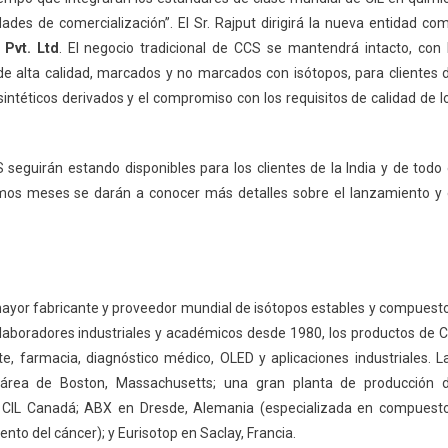
idades de comercialización”. El Sr. Rajput dirigirá la nueva entidad co
 Pvt. Ltd
. El negocio tradicional de CCS se mantendrá intacto, con 
de alta calidad, marcados y no marcados con isótopos, para clientes 
intéticos derivados y el compromiso con los requisitos de calidad de l
 seguirán estando disponibles para los clientes de la India y de todo 
imos meses se darán a conocer más detalles sobre el lanzamiento y 
l mayor fabricante y proveedor mundial de isótopos estables y compuest
laboradores industriales y académicos desde 1980, los productos de C
te, farmacia, diagnóstico médico, OLED y aplicaciones industriales. L
l área de Boston, Massachusetts; una gran planta de producción 
a; CIL Canadá; ABX en Dresde, Alemania (especializada en compuest
nto del cáncer); y Eurisotop en Saclay, Francia.