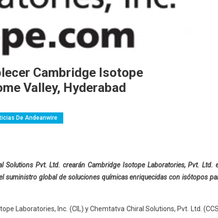
blecer Cambridge Isotope
nome Valley, Hyderabad
mbia
Costa Rica
Ecuador
Empresas
Guatemala
ticias De Andeanwire
Perú
República Dominicana
Servicios
l Solutions Pvt. Ltd. crearán Cambridge Isotope Laboratories, Pvt. Ltd. 
 el suministro global de soluciones químicas enriquecidas con isótopos pa
ope Laboratories, Inc. (CIL) y Chemtatva Chiral Solutions, Pvt. Ltd. (CCS