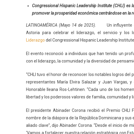
Congressional Hispanic Leadership Institute (CHLI) es 
promover la prosperidad económica centrándose en la res
LATINOAMÉRICA (Mayo 14 de 2025).
Un influyente 
Astoria para celebrar el liderazgo, el servicio y lo
Liderazgo
del Congressional Hispanic Leadership Institute
El evento reconoció a individuos que han tenido un pr
con el liderazgo, la comunidad y la diversidad de pensami
“CHLI tuvo el honor de reconocer los notables logros del 
representantes María Elvira Salazar y Juan Vargas, y 
Honorable Ileana Ros-Lehtinen. “Cada uno de los home
libertad y los poderosos valores de familia, comunidad y 
El presidente Abinader Corona recibió el Premio CHLI 
nombre de la diáspora de la República Dominicana y sus e
aliado clave”, dijo Abinader Corona. “Desde el inicio de 
‘Vamos a fortalecer nuestra relación estratégica con Est