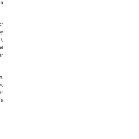
la
or
oy
I,
el
ar
s.
s,
ar
de