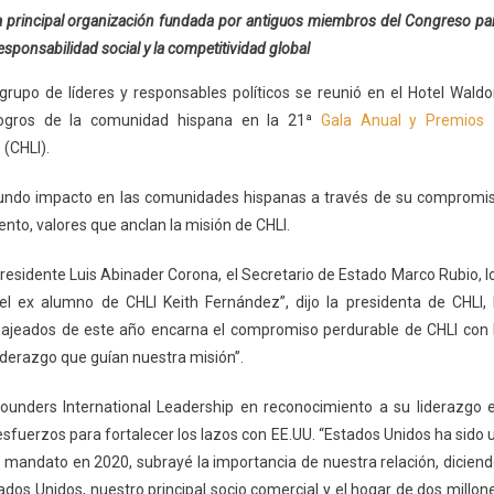
la principal organización fundada por antiguos miembros del Congreso pa
ponsabilidad social y la competitividad global
grupo de líderes y responsables políticos se reunió en el Hotel Waldo
s logros de la comunidad hispana en la 21ª
Gala Anual y Premios 
 (CHLI).
ofundo impacto en las comunidades hispanas a través de su compromi
ento, valores que anclan la misión de CHLI.
presidente Luis Abinader Corona, el Secretario de Estado Marco Rubio, l
el ex alumno de CHLI Keith Fernández”, dijo la presidenta de CHLI, 
najeados de este año encarna el compromiso perdurable de CHLI con 
liderazgo que guían nuestra misión”.
Founders International Leadership en reconocimiento a su liderazgo 
sfuerzos para fortalecer los lazos con EE.UU. “Estados Unidos ha sido 
mi mandato en 2020, subrayé la importancia de nuestra relación, diciend
ados Unidos, nuestro principal socio comercial y el hogar de dos millon