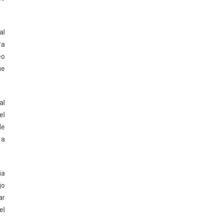
al
ra
eo
ue
al
el
de
 a
ia
jo
ar
el