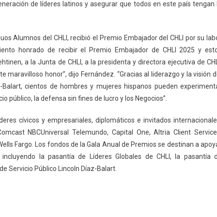
eración de líderes latinos y asegurar que todos en este país tengan 
guos Alumnos del CHLI, recibió el Premio Embajador del CHLI por su lab
siento honrado de recibir el Premio Embajador de CHLI 2025 y est
inen, a la Junta de CHLI, a la presidenta y directora ejecutiva de CHL
maravilloso honor”, dijo Fernández. “Gracias al liderazgo y la visión d
az-Balart, cientos de hombres y mujeres hispanos pueden experiment
io público, la defensa sin fines de lucro y los Negocios”.
deres cívicos y empresariales, diplomáticos e invitados internacionale
omcast NBCUniversal Telemundo, Capital One, Altria Client Service
Wells Fargo. Los fondos de la Gala Anual de Premios se destinan a apoy
incluyendo la pasantía de Líderes Globales de CHLI, la pasantía 
e Servicio Público Lincoln Díaz-Balart.