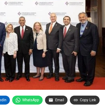
edIn
WhatsApp
Email
Copy Link