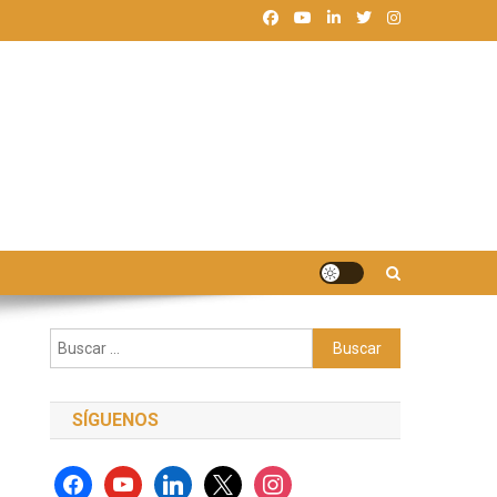
Buscar:
SÍGUENOS
facebook
youtube
linkedin
x
instagram