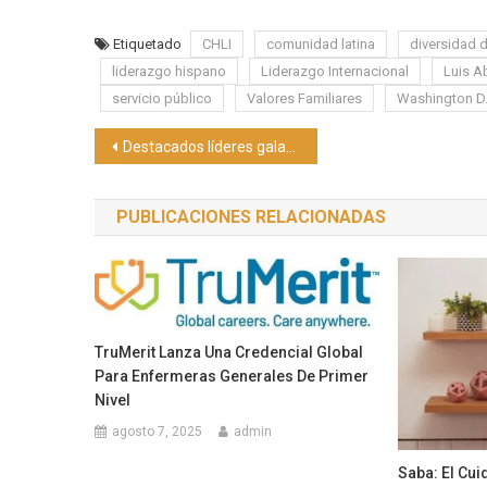
Etiquetado
CHLI
comunidad latina
diversidad 
liderazgo hispano
Liderazgo Internacional
Luis A
servicio público
Valores Familiares
Washington D.
Navegación
Destacados líderes galardonados en la Gala Anual del CHLI en Washington
de
PUBLICACIONES RELACIONADAS
entradas
TruMerit Lanza Una Credencial Global
Para Enfermeras Generales De Primer
Nivel
agosto 7, 2025
admin
Saba: El Cui