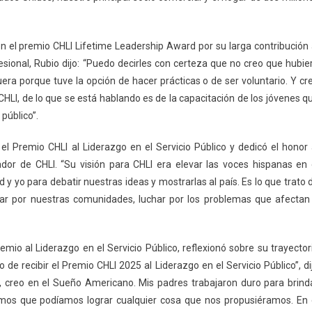
 el premio CHLI Lifetime Leadership Award por su larga contribución 
fesional, Rubio dijo: “Puedo decirles con certeza que no creo que hubie
fuera porque tuve la opción de hacer prácticas o de ser voluntario. Y cr
HLI, de lo que se está hablando es de la capacitación de los jóvenes q
público”.
 el Premio CHLI al Liderazgo en el Servicio Público y dedicó el honor 
ador de CHLI. “Su visión para CHLI era elevar las voces hispanas en 
 y yo para debatir nuestras ideas y mostrarlas al país. Es lo que trato 
ar por nuestras comunidades, luchar por los problemas que afectan
mio al Liderazgo en el Servicio Público, reflexionó sobre su trayector
e recibir el Premio CHLI 2025 al Liderazgo en el Servicio Público”, di
, creo en el Sueño Americano. Mis padres trabajaron duro para brind
amos que podíamos lograr cualquier cosa que nos propusiéramos. En 