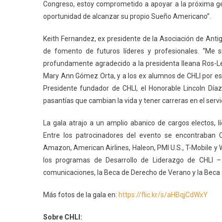
Congreso, estoy comprometido a apoyar a la próxima gen
oportunidad de alcanzar su propio Sueño Americano”.
Keith Fernandez, ex presidente de la Asociación de Anti
de fomento de futuros líderes y profesionales. “Me 
profundamente agradecido a la presidenta Ileana Ros-Leht
Mary Ann Gómez Orta, y a los ex alumnos de CHLI por este 
Presidente fundador de CHLI, el Honorable Lincoln Dí
pasantías que cambian la vida y tener carreras en el servic
La gala atrajo a un amplio abanico de cargos electos, lí
Entre los patrocinadores del evento se encontraban C
Amazon, American Airlines, Haleon, PMI U.S., T-Mobile y 
los programas de Desarrollo de Liderazgo de CHLI – 
comunicaciones, la Beca de Derecho de Verano y la Beca d
Más fotos de la gala en:
https://flic.kr/s/aHBqjCdWxY
Sobre CHLI: