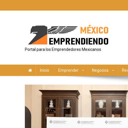
Saltar
al
contenido
Portal para los Emprendedores Mexicanos
Inicio
Emprender
Negocios
Re