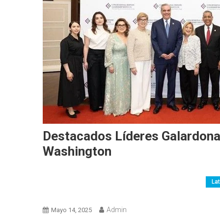
Destacados Líderes Galardona
Washington
Argentina
AW-Colombia
Brasil
Chile
Colo
Eventos Y Premiaciones
Guatemala
LATAM
La
República Dominicana
Servicios
Servicios Profesio
Admin
Mayo 14, 2025