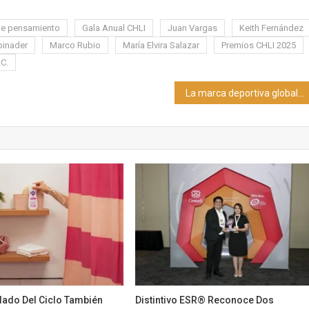
de pensamiento
Gala Anual CHLI
Juan Vargas
Keith Fernández
binader
Marco Rubio
María Elvira Salazar
Premios CHLI 2025
C.
La marca deportiva global U.S. Polo Assn. lanza su línea de ropa masculina en Argentina
dado Del Ciclo También
Distintivo ESR® Reconoce Dos