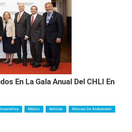
dos En La Gala Anual Del CHLI En
mbia
Costa Rica
Ecuador
Empresas
tinoamérica
México
Noticias
Noticias De Andeanwire
Perú
nales
Venezuela