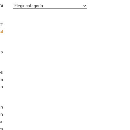
Noticias
ra
por
Categoría
rf
al
so
os
la
la
en
un
o:
es