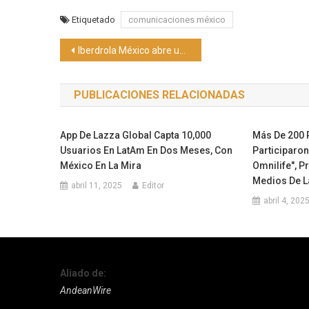
Etiquetado
comunicaciones méxico
Navegación
Iberdrola México abre una nueva convocatoria del Programa Internacional de Becas Máster
de
PUBLICACIONES RELACIONADAS
entradas
App De Lazza Global Capta 10,000
Más De 200 P
Usuarios En LatAm En Dos Meses, Con
Participaron
México En La Mira
Omnilife", P
Medios De 
abril 11, 2025
Editor
abril 4, 202
Aliado de:
AndeanWire