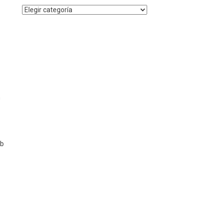
Noticias
por
Categoría
n
ub