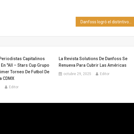
Danfoss logró el distintivo ESR por décimo quinto año consecutivo
eriodistas Capitalinos
La Revista Solutions De Danfoss Se
 En "All – Stars Cup Grupo
Renueva Para Cubrir Las Américas
rimer Torneo De Futbol De
octubre 29, 2025
Editor
La CDMX
5
Editor