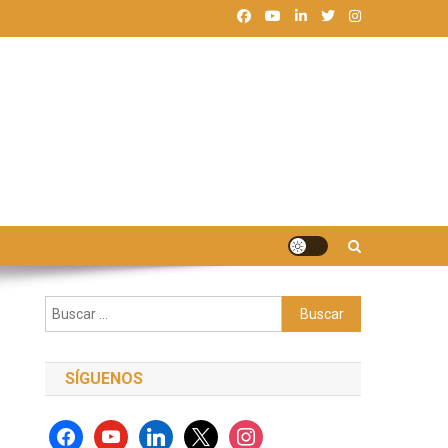
Buscar:
SÍGUENOS
facebook
youtube
linkedin
x
instagram