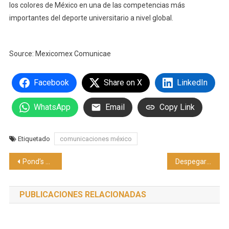
los colores de México en una de las competencias más
importantes del deporte universitario a nivel global.
Source: Mexicomex Comunicae
Facebook
Share on X
LinkedIn
WhatsApp
Email
Copy Link
Etiquetado
comunicaciones méxico
Navegación
Pond’s presenta UV MIRACLE: la innovación en protección solar respaldada por el Pond’s Skin Institute
Despegar ofrece una solución para planificar viajes sin pagar de inmediato
de
PUBLICACIONES RELACIONADAS
entradas