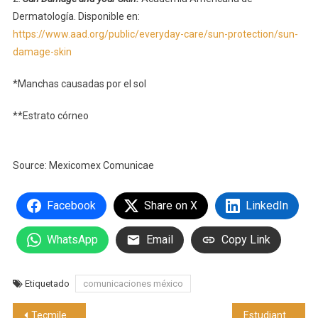
Dermatología. Disponible en:
https://www.aad.org/public/everyday-care/sun-protection/sun-
damage-skin
*Manchas causadas por el sol
**Estrato córneo
Source: Mexicomex Comunicae
Facebook
Share on X
LinkedIn
WhatsApp
Email
Copy Link
Etiquetado
comunicaciones méxico
Navegación
Tecmilenio y BBVA México dejan huella al impulsar a una generación de jóvenes con educación financiera
Estudiantes de La Salle Chihuahua integrarán la selección mexicana para la Universiada Mundial 2025