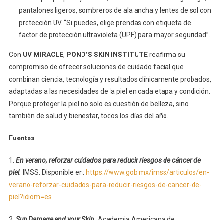
pantalones ligeros, sombreros de ala ancha y lentes de sol con
protección UV. “Si puedes, elige prendas con etiqueta de
factor de protección ultravioleta (UPF) para mayor seguridad”.
Con
UV MIRACLE
,
POND’S SKIN INSTITUTE
reafirma su
compromiso de ofrecer soluciones de cuidado facial que
combinan ciencia, tecnología y resultados clínicamente probados,
adaptadas a las necesidades de la piel en cada etapa y condición.
Porque proteger la piel no solo es cuestión de belleza, sino
también de salud y bienestar, todos los días del año.
Fuentes
1.
En verano, reforzar cuidados para reducir riesgos de cáncer de
piel
.
IMSS. Disponible en:
https://www.gob.mx/imss/articulos/en-
verano-reforzar-cuidados-para-reducir-riesgos-de-cancer-de-
piel?idiom=es
2.
Sun Damage and your Skin.
Academia Americana de