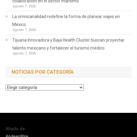
colaboración en el sector marítimo
agosto 7, 2026
La omnicanalidad redefine la forma de planear viajes en
México
agosto 7, 2026
Tijuana Innovadora y Baja Health Cluster buscan proyectar
talento mexicano y fortalecer el turismo médico
agosto 7, 2026
NOTICIAS POR CATEGORÍA
Noticias
por
Categoría
Aliado de:
AndeanWire