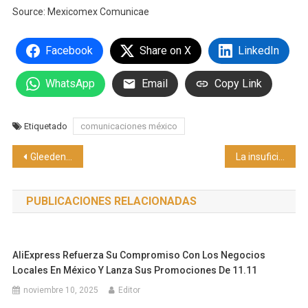
Source: Mexicomex Comunicae
Facebook
Share on X
LinkedIn
WhatsApp
Email
Copy Link
Etiquetado
comunicaciones méxico
Navegación
Gleeden explica qué es la anarquía relacional
La insuficiencia venosa crónica en México representa un desafío para la salud pública
de
PUBLICACIONES RELACIONADAS
entradas
AliExpress Refuerza Su Compromiso Con Los Negocios
Locales En México Y Lanza Sus Promociones De 11.11
noviembre 10, 2025
Editor