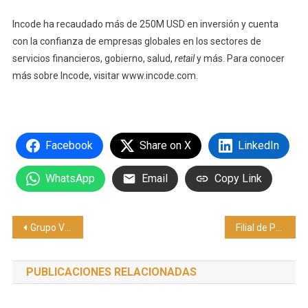
Incode ha recaudado más de 250M USD en inversión y cuenta
con la confianza de empresas globales en los sectores de
servicios financieros, gobierno, salud,
retail
y más. Para conocer
más sobre Incode, visitar www.incode.com.
Facebook
Share on X
LinkedIn
WhatsApp
Email
Copy Link
Navegación
Grupo Vinte consolida compra de Javer y Derex
Filial de Pacific Avenue Capital Partners adquirirá Care.com a IAC Inc.
de
PUBLICACIONES RELACIONADAS
entradas