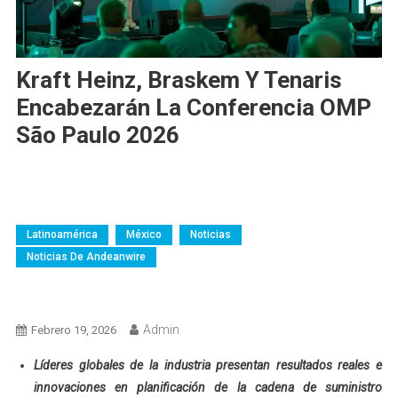
Kraft Heinz, Braskem Y Tenaris
Encabezarán La Conferencia OMP
São Paulo 2026
Argentina
AW-Colombia
Brasil
Chile
Colombia
Costa Rica
Ecuador
Empresas
Eventos Y Premiaciones
Guatemala
LATAM
Latinoamérica
México
Noticias
Noticias De Andeanwire
Perú
República Dominicana
Servicios
Servicios De Tecnología
Servicios Profesionales
Tecnología
Venezuela
Admin
Febrero 19, 2026
Líderes globales de la industria presentan resultados reales e
innovaciones en planificación de la cadena de suministro