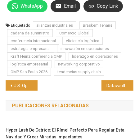
WhatsApp
Email
Copy Link
Etiquetado
alianzas industriales
Braskem Tenaris
cadena de suministro
Comercio Global
conferencia internacional
eficiencia logística
estrategia empresarial
innovación en operaciones
Kraft Heinz conferencia OMP
liderazgo en operaciones
logística empresarial
networking corporativo
OMP Sao Paulo 2026
tendencias supply chain
Navegación
U.S. Open Women’s Polo Championship® 2026 concluye con el apoyo de U.S. Polo Assn.
Datavault AI y TBURN Chain alinean K-Pop, e-sports y cultura coreana con datos y activos tokenizados
de
PUBLICACIONES RELACIONADAS
entradas
Hyper Lash De Catrice: El Rímel Perfecto Para Regalar Esta
Navidad Y Crear Miradas Impactantes