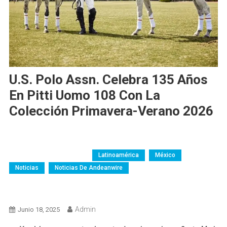
U.S. Polo Assn. Celebra 135 Años
En Pitti Uomo 108 Con La
Colección Primavera-Verano 2026
Argentina
AW-Colombia
Brasil
Chile
Colombia
Costa Rica
Ecuador
Empresas
Estilo De Vida
Guatemala
LATAM
Latinoamérica
México
Noticias
Noticias De Andeanwire
Perú
República Dominicana
Servicios
Servicios Profesionales
Venezuela
Admin
Junio 18, 2025