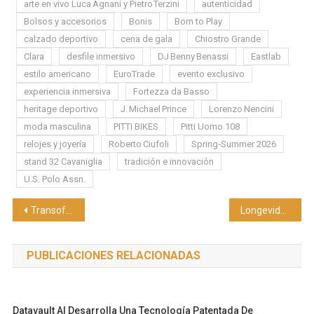
arte en vivo Luca Agnani y Pietro Terzini
autenticidad
Bolsos y accesorios
Bonis
Born to Play
calzado deportivo
cena de gala
Chiostro Grande
Clara
desfile inmersivo
DJ Benny Benassi
Eastlab
estilo americano
EuroTrade
evento exclusivo
experiencia inmersiva
Fortezza da Basso
heritage deportivo
J. Michael Prince
Lorenzo Nencini
moda masculina
PITTI BIKES
Pitti Uomo 108
relojes y joyería
Roberto Ciufoli
Spring‑Summer 2026
stand 32 Cavaniglia
tradición e innovación
U.S. Polo Assn.
Navegación
Transoft Solutions adquiere CGS Labs
Longevidad de vanguardia LONVIDA abre en Polanco un centro que integra IA, genética y medicina regenerativa
de
PUBLICACIONES RELACIONADAS
entradas
Datavault AI Desarrolla Una Tecnología Patentada De