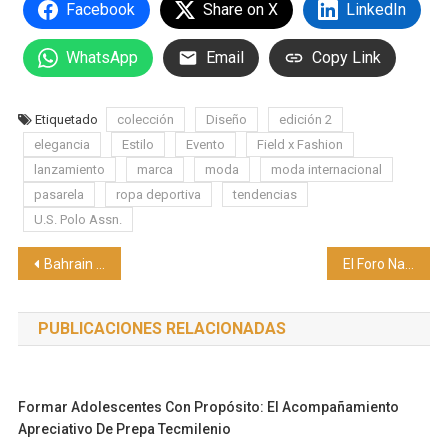
Facebook
Share on X
LinkedIn
WhatsApp
Email
Copy Link
Etiquetado
colección
Diseño
edición 2
elegancia
Estilo
Evento
Field x Fashion
lanzamiento
marca
moda
moda internacional
pasarela
ropa deportiva
tendencias
U.S. Polo Assn.
Navegación
Bahrain lanza una página web y comunicación directa para la Golden Residency para atraer a inversores
El Foro Nacional De Reciclaje en México pone foco en la economía circular, la fiscalidad y la legislación
de
PUBLICACIONES RELACIONADAS
entradas
Formar Adolescentes Con Propósito: El Acompañamiento
Apreciativo De Prepa Tecmilenio