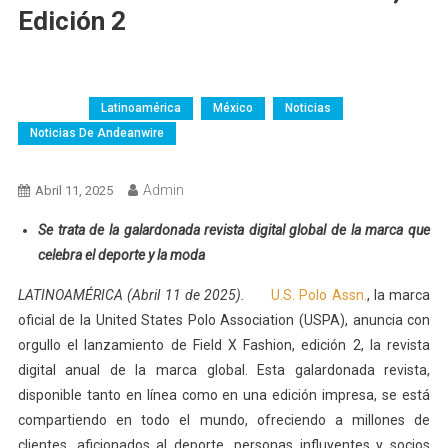
Edición 2
Argentina
AW-Colombia
Brasil
Chile
Colombia
Costa Rica
Ecuador
Empresas
Guatemala
LATAM
Latinoamérica
México
Noticias
Noticias De Andeanwire
Perú
República Dominicana
Servicios
Servicios Profesionales
Venezuela
Admin
Abril 11, 2025
Se trata de la galardonada revista digital global de la marca que
celebra el deporte y la moda
LATINOAMÉRICA (Abril 11 de 2025).
U.S. Polo Assn.
, la marca
oficial de la United States Polo Association (USPA), anuncia con
orgullo el lanzamiento de Field X Fashion, edición 2, la revista
digital anual de la marca global. Esta galardonada revista,
disponible tanto en línea como en una edición impresa, se está
compartiendo en todo el mundo, ofreciendo a millones de
clientes, aficionados al deporte, personas influyentes y socios